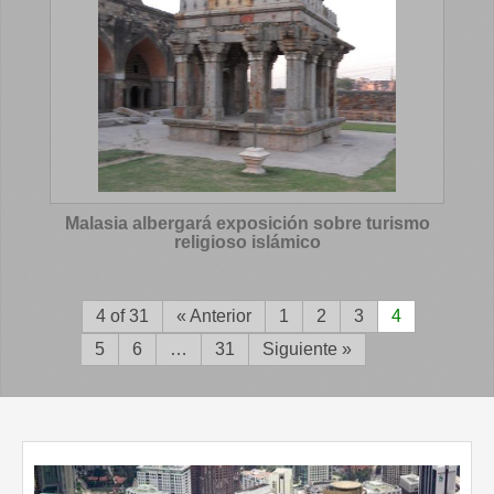
Malasia albergará exposición sobre turismo
religioso islámico
4 of 31
« Anterior
1
2
3
4
5
6
…
31
Siguiente »