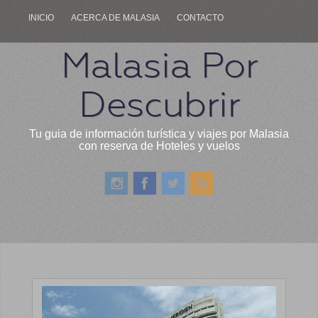
INICIO
ACERCA DE MALASIA
CONTACTO
Malasia Por
Descubrir
Tu guia de información turística y viajes por Malasia
con reserva de Hoteles y vuelos