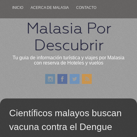
INICIO
ACERCA DE MALASIA
CONTACTO
Malasia Por
Descubrir
Tu guia de información turística y viajes por Malasia
con reserva de Hoteles y vuelos
Científicos malayos buscan
vacuna contra el Dengue