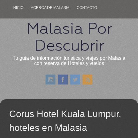
INICIO
ACERCA DE MALASIA
CONTACTO
Malasia Por
Descubrir
Tu guia de información turística y viajes por Malasia
con reserva de Hoteles y vuelos
Corus Hotel Kuala Lumpur,
hoteles en Malasia