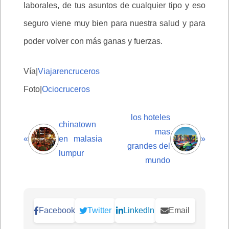
laborales, de tus asuntos de cualquier tipo y eso
seguro viene muy bien para nuestra salud y para
poder volver con más ganas y fuerzas.
Vía|
Viajarencruceros
Foto|
Ociocruceros
los hoteles
chinatown
mas
«
en malasia
»
grandes del
lumpur
mundo
Facebook
Twitter
LinkedIn
Email