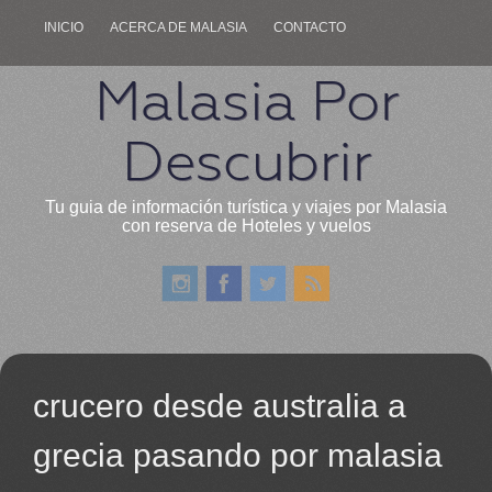
INICIO
ACERCA DE MALASIA
CONTACTO
Malasia Por
Descubrir
Tu guia de información turística y viajes por Malasia
con reserva de Hoteles y vuelos
crucero desde australia a
grecia pasando por malasia