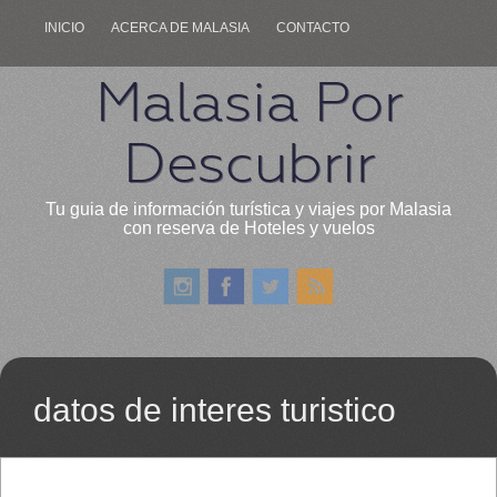
INICIO
ACERCA DE MALASIA
CONTACTO
Malasia Por
Descubrir
Tu guia de información turística y viajes por Malasia
con reserva de Hoteles y vuelos
datos de interes turistico