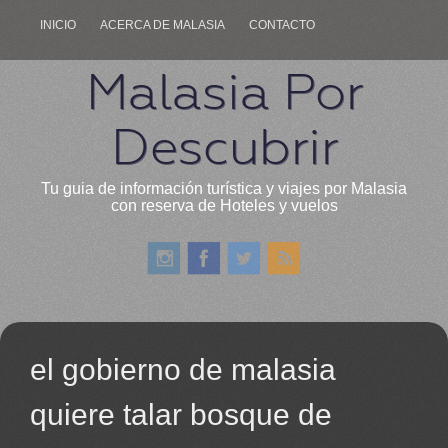
INICIO
ACERCA DE MALASIA
CONTACTO
Malasia Por
Descubrir
Tu guia de información turística y viajes por Malasia
con reserva de Hoteles y vuelos
el gobierno de malasia
quiere talar bosque de