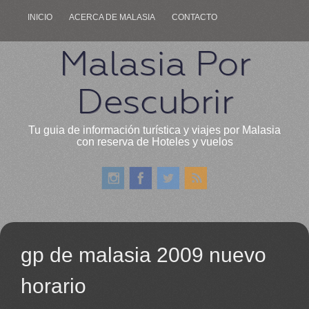
INICIO
ACERCA DE MALASIA
CONTACTO
Malasia Por
Descubrir
Tu guia de información turística y viajes por Malasia
con reserva de Hoteles y vuelos
gp de malasia 2009 nuevo
horario