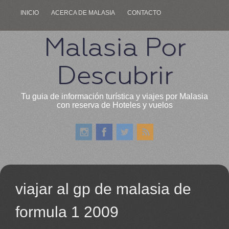
INICIO
ACERCA DE MALASIA
CONTACTO
Malasia Por
Descubrir
Tu guia de información turística y viajes por Malasia
con reserva de Hoteles y vuelos
viajar al gp de malasia de
formula 1 2009