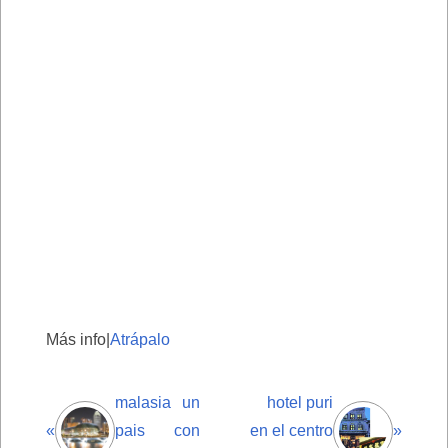
Más info|
Atrápalo
malasia un
hotel puri
«
pais con
en el centro
»