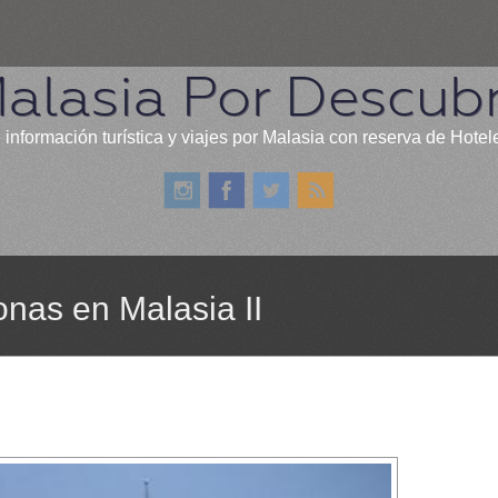
alasia Por Descubr
 información turística y viajes por Malasia con reserva de Hotel
onas en Malasia II