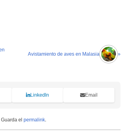
en
Avistamiento de aves en Malasia
»
LinkedIn
Email
. Guarda el
permalink
.