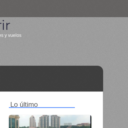
ir
es y vuelos
Lo último