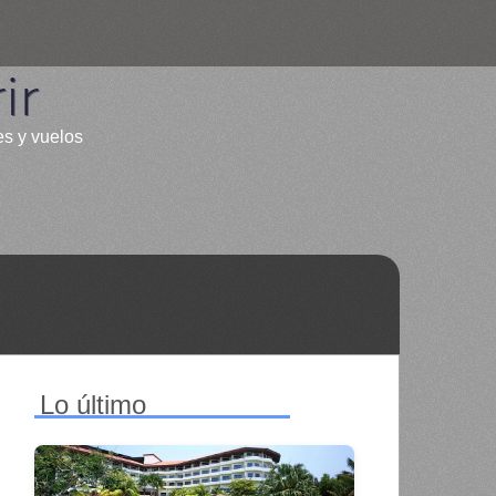
ir
es y vuelos
Lo último