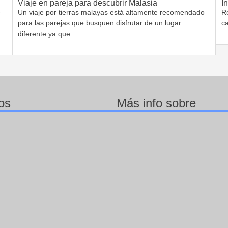
Viaje en pareja para descubrir Malasia
I
e
Un viaje por tierras malayas está altamente recomendado
Re
para las parejas que busquen disfrutar de un lugar
c
diferente ya que…
os
Más info sobre