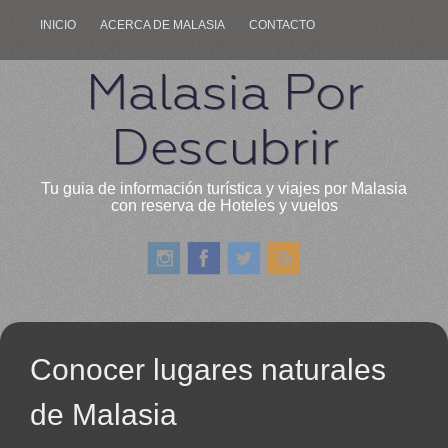
INICIO
ACERCA DE MALASIA
CONTACTO
Malasia Por
Descubrir
Tu guia de información turística y viajes por Malasia
con reserva de Hoteles y vuelos
Conocer lugares naturales
de Malasia