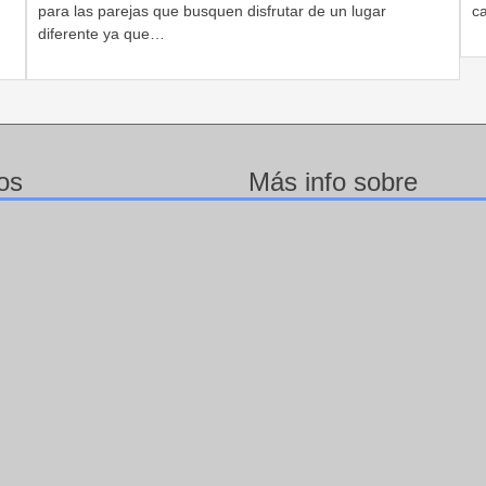
para las parejas que busquen disfrutar de un lugar
c
diferente ya que…
os
Más info sobre