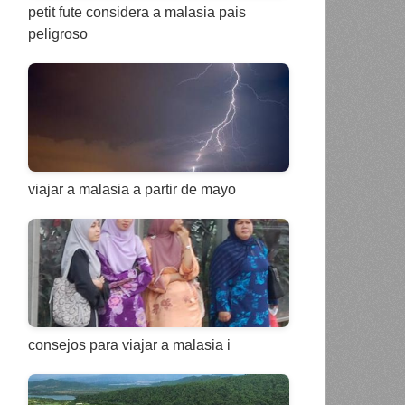
petit fute considera a malasia pais
peligroso
viajar a malasia a partir de mayo
consejos para viajar a malasia i