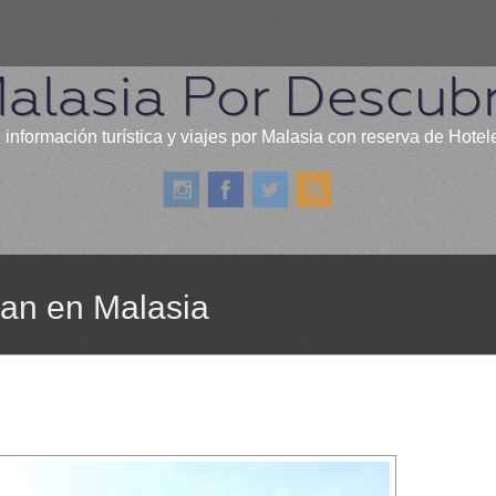
alasia Por Descubr
 información turística y viajes por Malasia con reserva de Hotel
man en Malasia