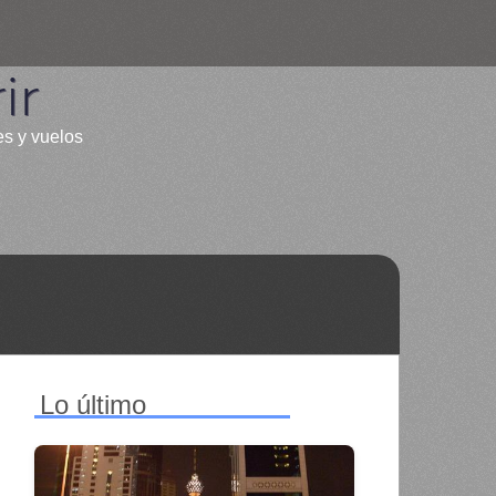
ir
es y vuelos
Lo último