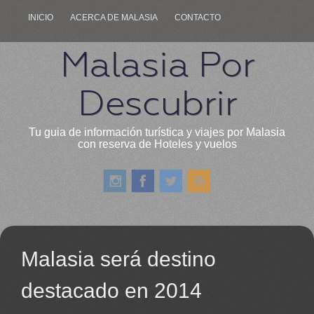
INICIO
ACERCA DE MALASIA
CONTACTO
Malasia Por
Descubrir
Tu guia de información turística y viajes por Malasia
con reserva de Hoteles y vuelos
Malasia será destino
destacado en 2014