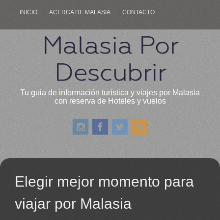
INICIO
ACERCA DE MALASIA
CONTACTO
Malasia Por
Descubrir
Tu guia de información turística y viajes por Malasia
con reserva de Hoteles y vuelos
Elegir mejor momento para
viajar por Malasia