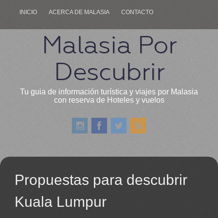
INICIO
ACERCA DE MALASIA
CONTACTO
Malasia Por
Descubrir
Tu guia de información turística y viajes por Malasia
con reserva de Hoteles y vuelos
Propuestas para descubrir
Kuala Lumpur