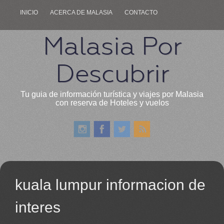
INICIO
ACERCA DE MALASIA
CONTACTO
Malasia Por
Descubrir
Tu guia de información turística y viajes por Malasia
con reserva de Hoteles y vuelos
kuala lumpur informacion de
interes